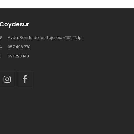
Coydesur
Avda. Ronda de los Tejares, nº32, 1º, 1pl.
957 496 778
691 220 148
Instagram
Facebook