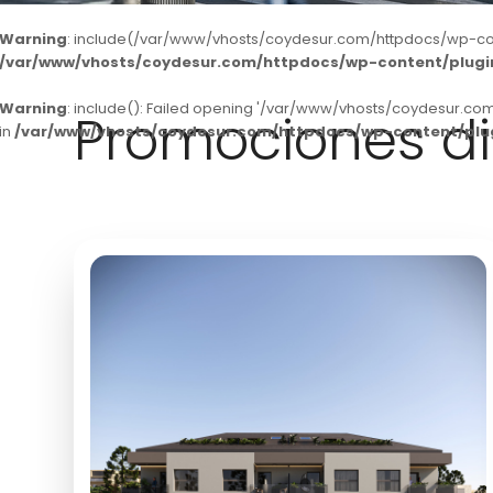
Warning
: include(/var/www/vhosts/coydesur.com/httpdocs/wp-conten
/var/www/vhosts/coydesur.com/httpdocs/wp-content/plugins
Warning
: include(): Failed opening '/var/www/vhosts/coydesur.com
Promociones di
in
/var/www/vhosts/coydesur.com/httpdocs/wp-content/plugi