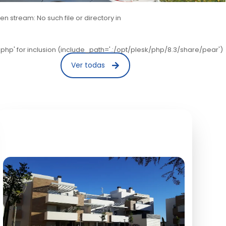
stream: No such file or directory in
hp' for inclusion (include_path='.:/opt/plesk/php/8.3/share/pear')
Ver todas