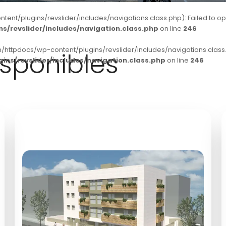
t/plugins/revslider/includes/navigations.class.php): Failed to open 
/revslider/includes/navigation.class.php
on line
246
/httpdocs/wp-content/plugins/revslider/includes/navigations.class.p
sponibles
ns/revslider/includes/navigation.class.php
on line
246