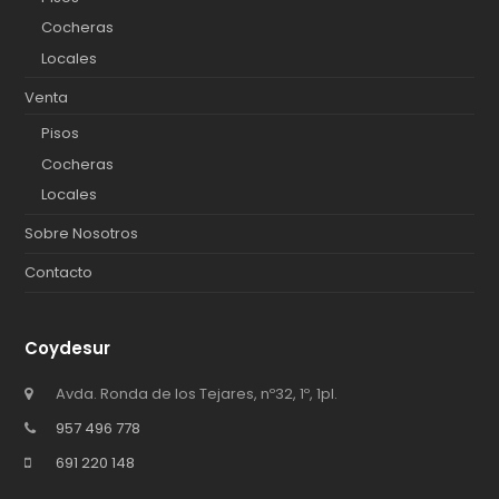
Cocheras
Locales
Venta
Pisos
Cocheras
Locales
Sobre Nosotros
Contacto
Coydesur
Avda. Ronda de los Tejares, nº32, 1º, 1pl.
957 496 778
691 220 148