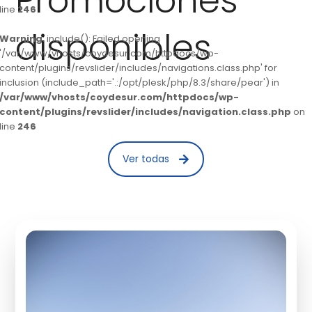
Promociones
line
246
disponibles
Warning
: include(): Failed opening
'/var/www/vhosts/coydesur.com/httpdocs/wp-
content/plugins/revslider/includes/navigations.class.php' for
inclusion (include_path='.:/opt/plesk/php/8.3/share/pear') in
/var/www/vhosts/coydesur.com/httpdocs/wp-
content/plugins/revslider/includes/navigation.class.php
on
line
246
Ver todas