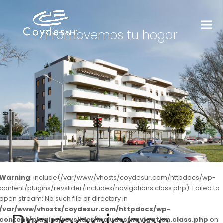
Promovemos tu hogar
Warning
: include(/var/www/vhosts/coydesur.com/httpdocs/wp-
content/plugins/revslider/includes/navigations.class.php): Failed to
open stream: No such file or directory in
/var/www/vhosts/coydesur.com/httpdocs/wp-
content/plugins/revslider/includes/navigation.class.php
on