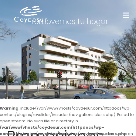
Promovemos tu hogar
Warning
: include(/var/www/vhosts/coydesur.com/httpdocs/wp-
content/plugins/revslider/includes/navigations.class.php): Failed to
open stream: No such file or directory in
/var/www/vhosts/coydesur.com/httpdocs/wp-
content/plugins/revslider/includes/navigation.class.php
on