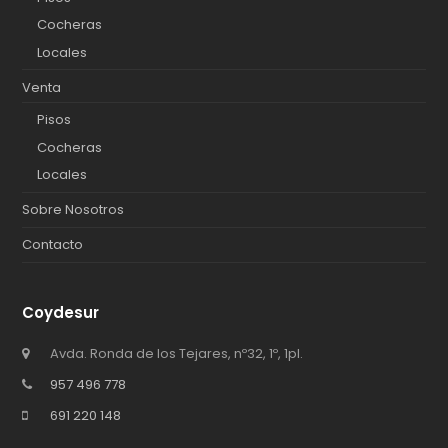
Cocheras
Locales
Venta
Pisos
Cocheras
Locales
Sobre Nosotros
Contacto
Coydesur
Avda. Ronda de los Tejares, nº32, 1º, 1pl.
957 496 778
691 220 148