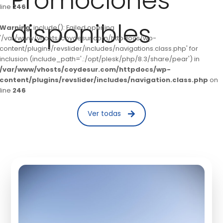
Promociones
line
246
disponibles
Warning
: include(): Failed opening
'/var/www/vhosts/coydesur.com/httpdocs/wp-
content/plugins/revslider/includes/navigations.class.php' for
inclusion (include_path='.:/opt/plesk/php/8.3/share/pear') in
/var/www/vhosts/coydesur.com/httpdocs/wp-
content/plugins/revslider/includes/navigation.class.php
on
line
246
Ver todas