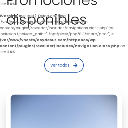
Promociones
line
246
disponibles
Warning
: include(): Failed opening
'/var/www/vhosts/coydesur.com/httpdocs/wp-
content/plugins/revslider/includes/navigations.class.php' for
inclusion (include_path='.:/opt/plesk/php/8.3/share/pear') in
/var/www/vhosts/coydesur.com/httpdocs/wp-
content/plugins/revslider/includes/navigation.class.php
on
line
246
Ver todas