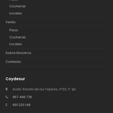
Cocheras
Locales
Venta
Pisos
Cocheras
Locales
Sobre Nosotros
Contacto
Coydesur
Avda. Ronda de los Tejares, nº32, 1º, 1pl.
957 496 778
691 220 148