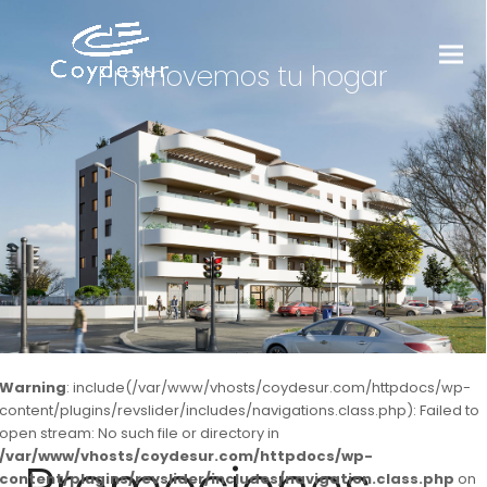
Promovemos tu hogar
Warning
: include(/var/www/vhosts/coydesur.com/httpdocs/wp-
content/plugins/revslider/includes/navigations.class.php): Failed to
open stream: No such file or directory in
/var/www/vhosts/coydesur.com/httpdocs/wp-
content/plugins/revslider/includes/navigation.class.php
on