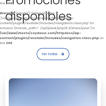
Promociones
line
246
disponibles
Warning
: include(): Failed opening
'/var/www/vhosts/coydesur.com/httpdocs/wp-
content/plugins/revslider/includes/navigations.class.php' for
inclusion (include_path='.:/opt/plesk/php/8.3/share/pear') in
/var/www/vhosts/coydesur.com/httpdocs/wp-
content/plugins/revslider/includes/navigation.class.php
on
line
246
Ver todas