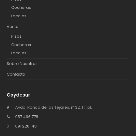
Cocheras
Locales
Venta
Pisos
Cocheras
Locales
Sobre Nosotros
Contacto
Coydesur
Avda. Ronda de los Tejares, nº32, 1º, 1pl.
957 496 778
691 220 148