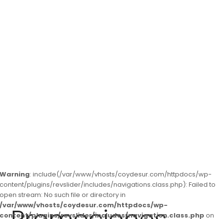
Promovemos tu hogar
Warning
: include(/var/www/vhosts/coydesur.com/httpdocs/wp-
content/plugins/revslider/includes/navigations.class.php): Failed to
open stream: No such file or directory in
/var/www/vhosts/coydesur.com/httpdocs/wp-
content/plugins/revslider/includes/navigation.class.php
on