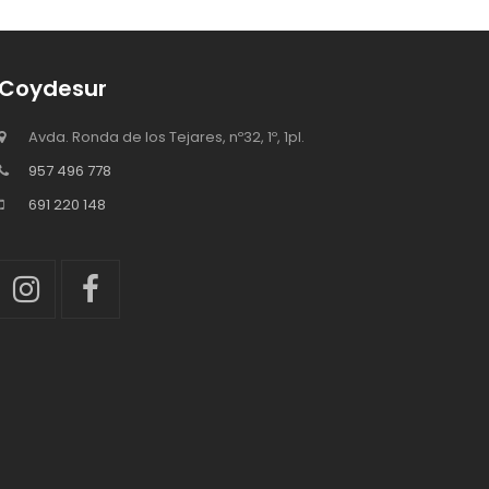
Coydesur
Avda. Ronda de los Tejares, nº32, 1º, 1pl.
957 496 778
691 220 148
Instagram
Facebook