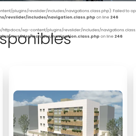
t/plugins/revslider/includes/navigations.class.php): Failed to open 
/revslider/includes/navigation.class.php
on line
246
/httpdocs/wp-content/plugins/revslider/includes/navigations.class.p
sponibles
ns/revslider/includes/navigation.class.php
on line
246