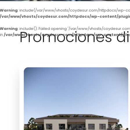
Warning
: include(/var/www/vhosts/coydesur.com/httpdocs/wp-conten
/var/www/vhosts/coydesur.com/httpdocs/wp-content/plugins
Warning
: include(): Failed opening '/var/www/vhosts/coydesur.com
Promociones di
in
/var/www/vhosts/coydesur.com/httpdocs/wp-content/plugi