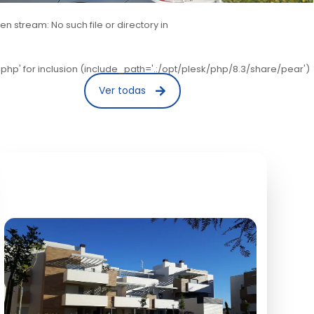
stream: No such file or directory in
hp' for inclusion (include_path='.:/opt/plesk/php/8.3/share/pear')
Ver todas