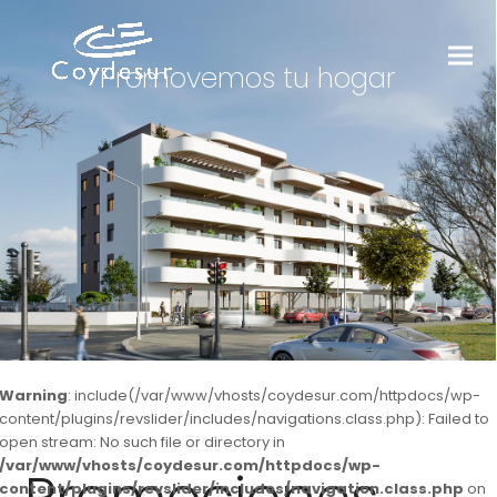
Promovemos tu hogar
Warning
: include(/var/www/vhosts/coydesur.com/httpdocs/wp-
content/plugins/revslider/includes/navigations.class.php): Failed to
open stream: No such file or directory in
/var/www/vhosts/coydesur.com/httpdocs/wp-
content/plugins/revslider/includes/navigation.class.php
on