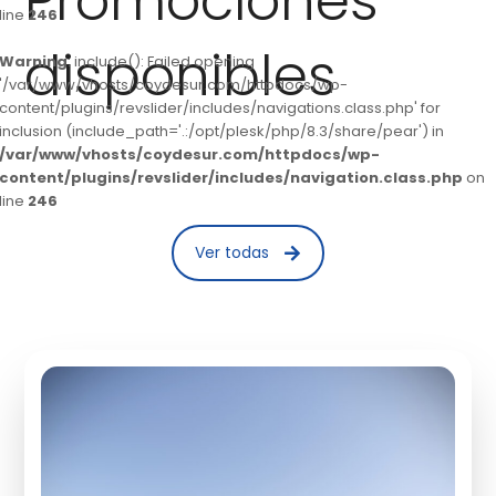
Promociones
line
246
disponibles
Warning
: include(): Failed opening
'/var/www/vhosts/coydesur.com/httpdocs/wp-
content/plugins/revslider/includes/navigations.class.php' for
inclusion (include_path='.:/opt/plesk/php/8.3/share/pear') in
/var/www/vhosts/coydesur.com/httpdocs/wp-
content/plugins/revslider/includes/navigation.class.php
on
line
246
Ver todas