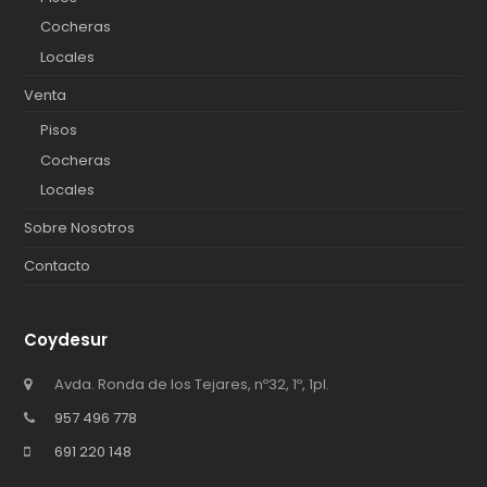
Cocheras
Locales
Venta
Pisos
Cocheras
Locales
Sobre Nosotros
Contacto
Coydesur
Avda. Ronda de los Tejares, nº32, 1º, 1pl.
957 496 778
691 220 148