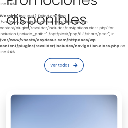
Promociones
line
246
disponibles
Warning
: include(): Failed opening
'/var/www/vhosts/coydesur.com/httpdocs/wp-
content/plugins/revslider/includes/navigations.class.php' for
inclusion (include_path='.:/opt/plesk/php/8.3/share/pear') in
/var/www/vhosts/coydesur.com/httpdocs/wp-
content/plugins/revslider/includes/navigation.class.php
on
line
246
Ver todas