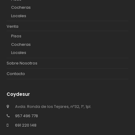
Cocheras
Locales
Venta
Pisos
Cocheras
Locales
Sobre Nosotros
Contacto
Coydesur
Avda. Ronda de los Tejares, nº32, 1º, 1pl.
957 496 778
691 220 148