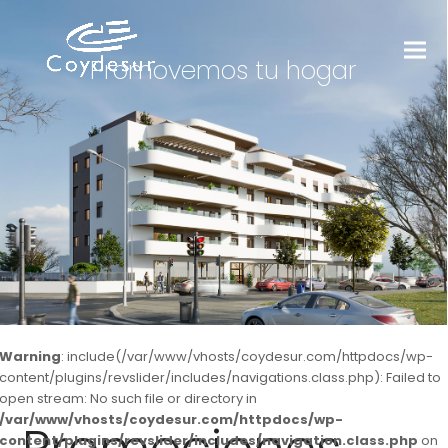
Promovemos tu hogar
Warning
: include(/var/www/vhosts/coydesur.com/httpdocs/wp-
content/plugins/revslider/includes/navigations.class.php): Failed to
open stream: No such file or directory in
/var/www/vhosts/coydesur.com/httpdocs/wp-
content/plugins/revslider/includes/navigation.class.php
on