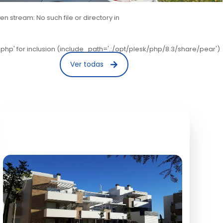
stream: No such file or directory in
hp' for inclusion (include_path='.:/opt/plesk/php/8.3/share/pear')
Ver todas