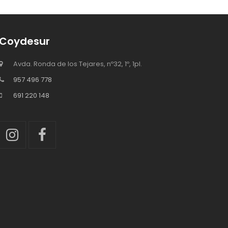
Coydesur
Avda. Ronda de los Tejares, nº32, 1º, 1pl.
957 496 778
691 220 148
Instagram
Facebook