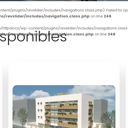
t/plugins/revslider/includes/navigations.class.php): Failed to open 
/revslider/includes/navigation.class.php
on line
246
/httpdocs/wp-content/plugins/revslider/includes/navigations.class.p
sponibles
ns/revslider/includes/navigation.class.php
on line
246