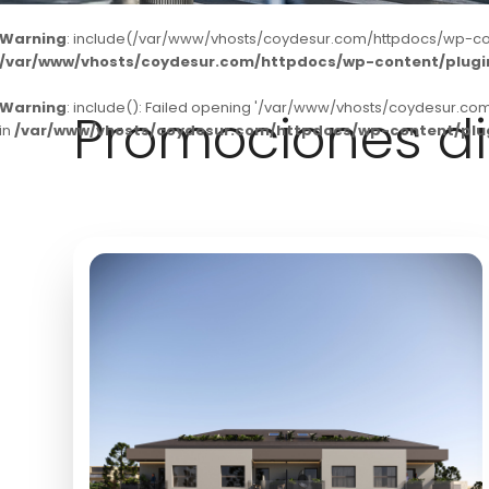
Warning
: include(/var/www/vhosts/coydesur.com/httpdocs/wp-conten
/var/www/vhosts/coydesur.com/httpdocs/wp-content/plugins
Warning
: include(): Failed opening '/var/www/vhosts/coydesur.com
Promociones di
in
/var/www/vhosts/coydesur.com/httpdocs/wp-content/plugi