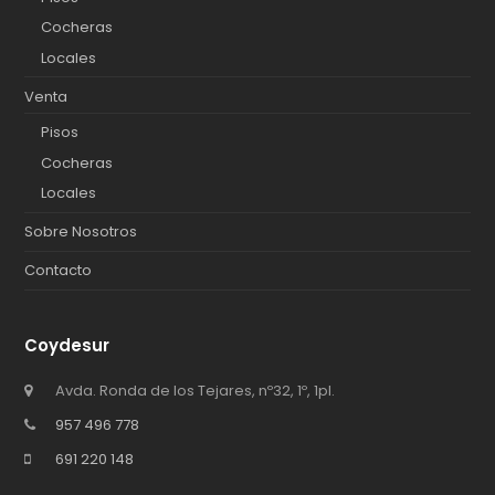
Cocheras
Locales
Venta
Pisos
Cocheras
Locales
Sobre Nosotros
Contacto
Coydesur
Avda. Ronda de los Tejares, nº32, 1º, 1pl.
957 496 778
691 220 148