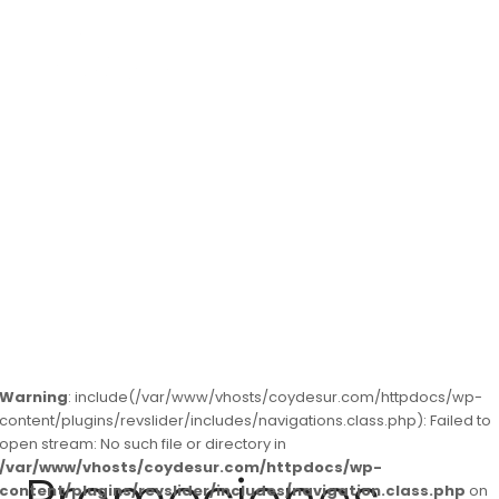
Promovemos tu hogar
Warning
: include(/var/www/vhosts/coydesur.com/httpdocs/wp-
content/plugins/revslider/includes/navigations.class.php): Failed to
open stream: No such file or directory in
/var/www/vhosts/coydesur.com/httpdocs/wp-
content/plugins/revslider/includes/navigation.class.php
on