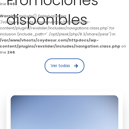
Promociones
line
246
disponibles
Warning
: include(): Failed opening
'/var/www/vhosts/coydesur.com/httpdocs/wp-
content/plugins/revslider/includes/navigations.class.php' for
inclusion (include_path='.:/opt/plesk/php/8.3/share/pear') in
/var/www/vhosts/coydesur.com/httpdocs/wp-
content/plugins/revslider/includes/navigation.class.php
on
line
246
Ver todas