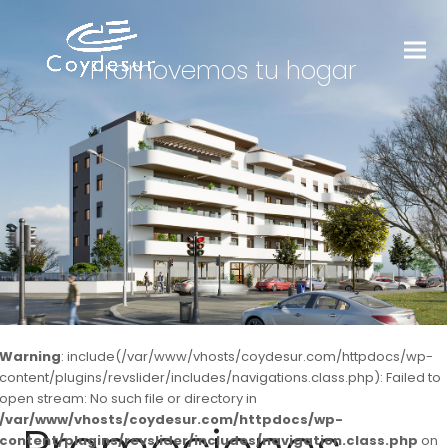
Promovemos tu hogar
Warning
: include(/var/www/vhosts/coydesur.com/httpdocs/wp-
content/plugins/revslider/includes/navigations.class.php): Failed to
open stream: No such file or directory in
/var/www/vhosts/coydesur.com/httpdocs/wp-
content/plugins/revslider/includes/navigation.class.php
on