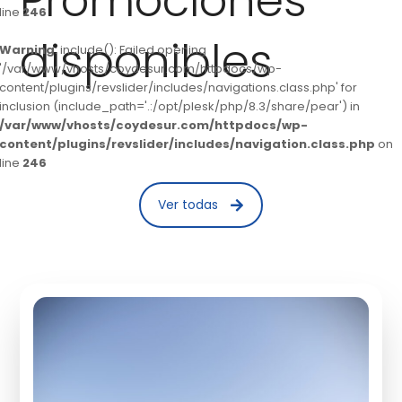
Promociones
line
246
disponibles
Warning
: include(): Failed opening
'/var/www/vhosts/coydesur.com/httpdocs/wp-
content/plugins/revslider/includes/navigations.class.php' for
inclusion (include_path='.:/opt/plesk/php/8.3/share/pear') in
/var/www/vhosts/coydesur.com/httpdocs/wp-
content/plugins/revslider/includes/navigation.class.php
on
line
246
Ver todas