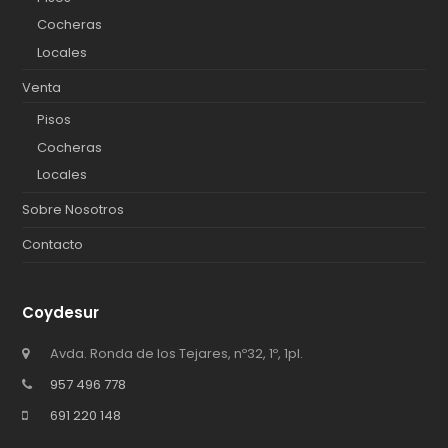
Cocheras
Locales
Venta
Pisos
Cocheras
Locales
Sobre Nosotros
Contacto
Coydesur
Avda. Ronda de los Tejares, nº32, 1º, 1pl.
957 496 778
691 220 148