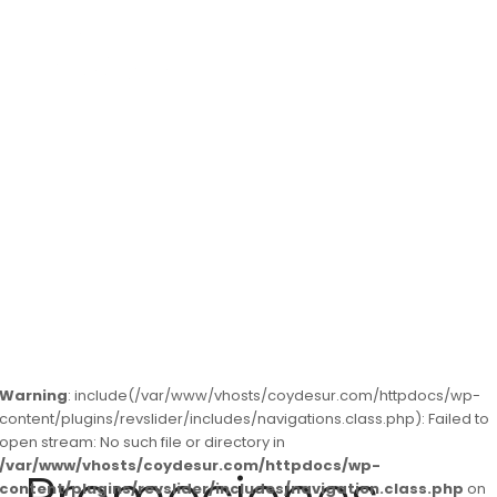
Promovemos tu hogar
Warning
: include(/var/www/vhosts/coydesur.com/httpdocs/wp-
content/plugins/revslider/includes/navigations.class.php): Failed to
open stream: No such file or directory in
/var/www/vhosts/coydesur.com/httpdocs/wp-
content/plugins/revslider/includes/navigation.class.php
on