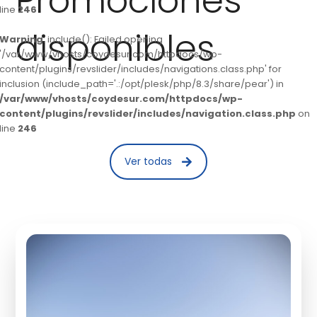
Promociones
line
246
disponibles
Warning
: include(): Failed opening
'/var/www/vhosts/coydesur.com/httpdocs/wp-
content/plugins/revslider/includes/navigations.class.php' for
inclusion (include_path='.:/opt/plesk/php/8.3/share/pear') in
/var/www/vhosts/coydesur.com/httpdocs/wp-
content/plugins/revslider/includes/navigation.class.php
on
line
246
Ver todas