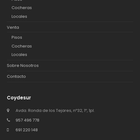
Cocheras
Locales
Venta
Pisos
Cocheras
Locales
Sobre Nosotros
Contacto
Coydesur
Avda. Ronda de los Tejares, nº32, 1º, 1pl.
957 496 778
691 220 148