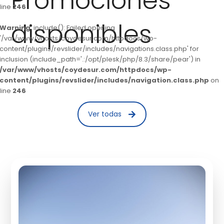
Promociones
line
246
disponibles
Warning
: include(): Failed opening
'/var/www/vhosts/coydesur.com/httpdocs/wp-
content/plugins/revslider/includes/navigations.class.php' for
inclusion (include_path='.:/opt/plesk/php/8.3/share/pear') in
/var/www/vhosts/coydesur.com/httpdocs/wp-
content/plugins/revslider/includes/navigation.class.php
on
line
246
Ver todas