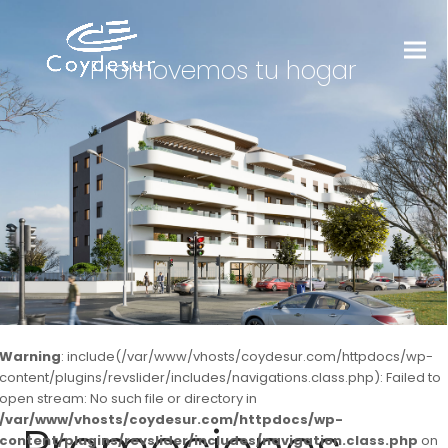
Promovemos tu hogar
Warning
: include(/var/www/vhosts/coydesur.com/httpdocs/wp-
content/plugins/revslider/includes/navigations.class.php): Failed to
open stream: No such file or directory in
/var/www/vhosts/coydesur.com/httpdocs/wp-
content/plugins/revslider/includes/navigation.class.php
on