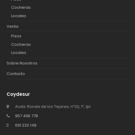
Cocheras
Locales
Venta
Pisos
Cocheras
Locales
Sobre Nosotros
Contacto
Coydesur
Avda. Ronda de los Tejares, nº32, 1º, 1pl.
957 496 778
691 220 148