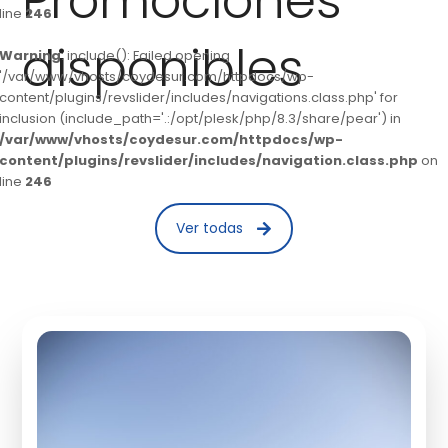
Promociones
line
246
disponibles
Warning
: include(): Failed opening
'/var/www/vhosts/coydesur.com/httpdocs/wp-
content/plugins/revslider/includes/navigations.class.php' for
inclusion (include_path='.:/opt/plesk/php/8.3/share/pear') in
/var/www/vhosts/coydesur.com/httpdocs/wp-
content/plugins/revslider/includes/navigation.class.php
on
line
246
Ver todas