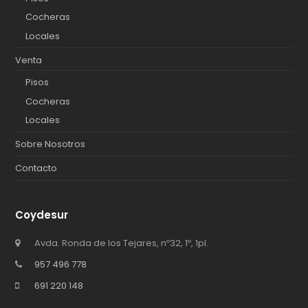
Cocheras
Locales
Venta
Pisos
Cocheras
Locales
Sobre Nosotros
Contacto
Coydesur
Avda. Ronda de los Tejares, nº32, 1º, 1pl.
957 496 778
691 220 148