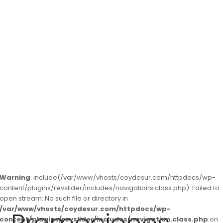
Promovemos tu hogar
Warning
: include(/var/www/vhosts/coydesur.com/httpdocs/wp-
content/plugins/revslider/includes/navigations.class.php): Failed to
open stream: No such file or directory in
/var/www/vhosts/coydesur.com/httpdocs/wp-
content/plugins/revslider/includes/navigation.class.php
on