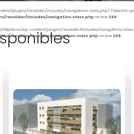
t/plugins/revslider/includes/navigations.class.php): Failed to open 
/revslider/includes/navigation.class.php
on line
246
/httpdocs/wp-content/plugins/revslider/includes/navigations.class.p
sponibles
ns/revslider/includes/navigation.class.php
on line
246