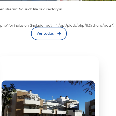
stream: No such file or directory in
hp' for inclusion (include_path='.:/opt/plesk/php/8.3/share/pear')
Ver todas