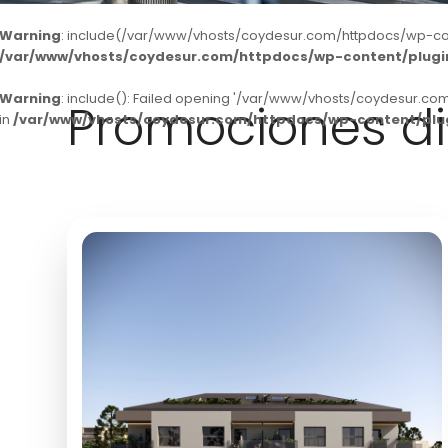
Warning
: include(/var/www/vhosts/coydesur.com/httpdocs/wp-conten
/var/www/vhosts/coydesur.com/httpdocs/wp-content/plugins
Warning
: include(): Failed opening '/var/www/vhosts/coydesur.com
Promociones di
in
/var/www/vhosts/coydesur.com/httpdocs/wp-content/plugi