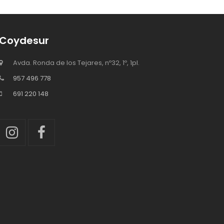
Coydesur
Avda. Ronda de los Tejares, nº32, 1º, 1pl.
957 496 778
691 220 148
Instagram
Facebook