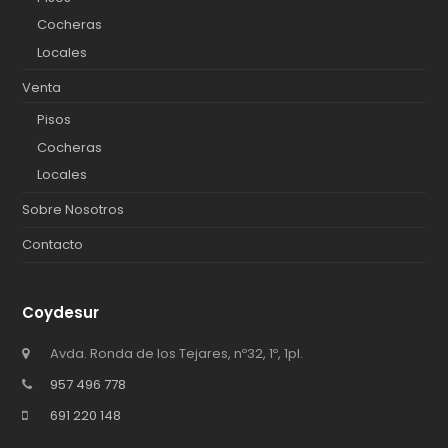
Cocheras
Locales
Venta
Pisos
Cocheras
Locales
Sobre Nosotros
Contacto
Coydesur
Avda. Ronda de los Tejares, nº32, 1º, 1pl.
957 496 778
691 220 148