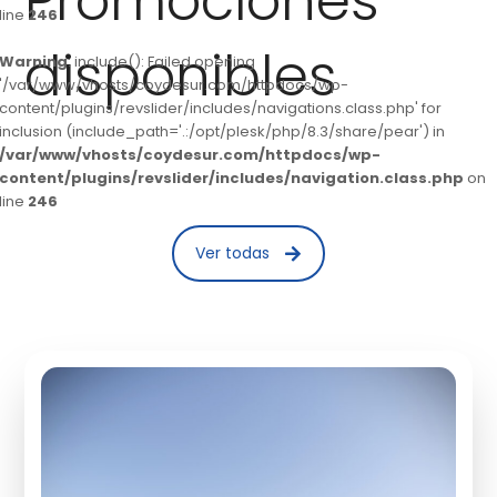
Promociones
line
246
disponibles
Warning
: include(): Failed opening
'/var/www/vhosts/coydesur.com/httpdocs/wp-
content/plugins/revslider/includes/navigations.class.php' for
inclusion (include_path='.:/opt/plesk/php/8.3/share/pear') in
/var/www/vhosts/coydesur.com/httpdocs/wp-
content/plugins/revslider/includes/navigation.class.php
on
line
246
Ver todas