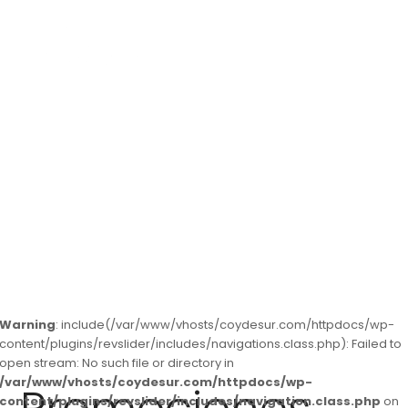
Promovemos tu hogar
Warning
: include(/var/www/vhosts/coydesur.com/httpdocs/wp-
content/plugins/revslider/includes/navigations.class.php): Failed to
open stream: No such file or directory in
/var/www/vhosts/coydesur.com/httpdocs/wp-
content/plugins/revslider/includes/navigation.class.php
on