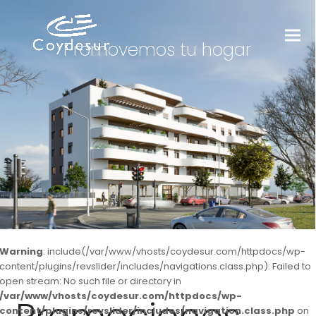
Promovemos tu hogar
Warning
: include(/var/www/vhosts/coydesur.com/httpdocs/wp-
content/plugins/revslider/includes/navigations.class.php): Failed to
open stream: No such file or directory in
/var/www/vhosts/coydesur.com/httpdocs/wp-
content/plugins/revslider/includes/navigation.class.php
on