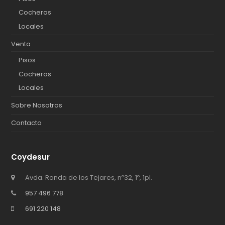
Cocheras
Locales
Venta
Pisos
Cocheras
Locales
Sobre Nosotros
Contacto
Coydesur
Avda. Ronda de los Tejares, nº32, 1º, 1pl.
957 496 778
691 220 148