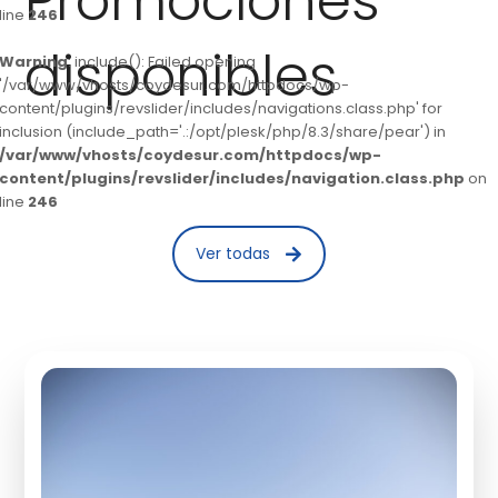
Promociones
line
246
disponibles
Warning
: include(): Failed opening
'/var/www/vhosts/coydesur.com/httpdocs/wp-
content/plugins/revslider/includes/navigations.class.php' for
inclusion (include_path='.:/opt/plesk/php/8.3/share/pear') in
/var/www/vhosts/coydesur.com/httpdocs/wp-
content/plugins/revslider/includes/navigation.class.php
on
line
246
Ver todas