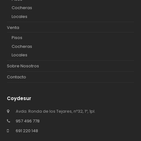
Cocheras
Locales
Venta
Pisos
Cocheras
Locales
Sobre Nosotros
Contacto
Coydesur
Avda. Ronda de los Tejares, nº32, 1º, 1pl.
957 496 778
691 220 148