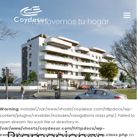
Promovemos tu hogar
Warning
: include(/var/www/vhosts/coydesur.com/httpdocs/wp-
content/plugins/revslider/includes/navigations.class.php): Failed to
open stream: No such file or directory in
/var/www/vhosts/coydesur.com/httpdocs/wp-
content/plugins/revslider/includes/navigation.class.php
on