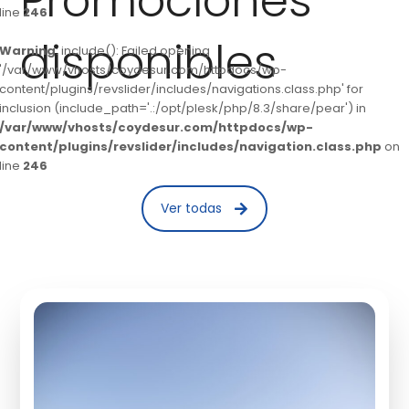
Promociones
line
246
disponibles
Warning
: include(): Failed opening
'/var/www/vhosts/coydesur.com/httpdocs/wp-
content/plugins/revslider/includes/navigations.class.php' for
inclusion (include_path='.:/opt/plesk/php/8.3/share/pear') in
/var/www/vhosts/coydesur.com/httpdocs/wp-
content/plugins/revslider/includes/navigation.class.php
on
line
246
Ver todas