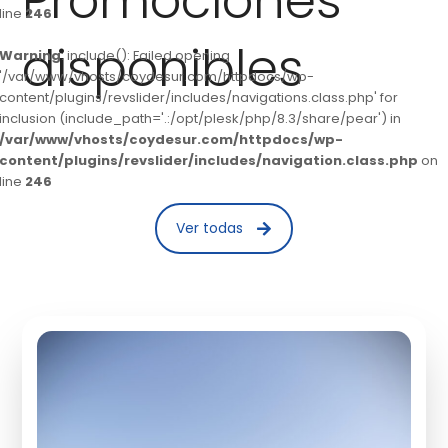
Promociones
line
246
disponibles
Warning
: include(): Failed opening
'/var/www/vhosts/coydesur.com/httpdocs/wp-
content/plugins/revslider/includes/navigations.class.php' for
inclusion (include_path='.:/opt/plesk/php/8.3/share/pear') in
/var/www/vhosts/coydesur.com/httpdocs/wp-
content/plugins/revslider/includes/navigation.class.php
on
line
246
Ver todas