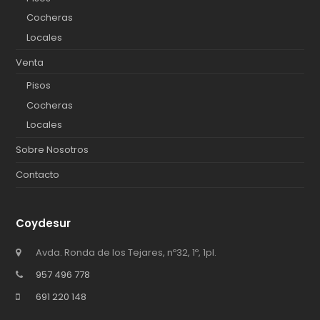
Cocheras
Locales
Venta
Pisos
Cocheras
Locales
Sobre Nosotros
Contacto
Coydesur
Avda. Ronda de los Tejares, nº32, 1º, 1pl.
957 496 778
691 220 148