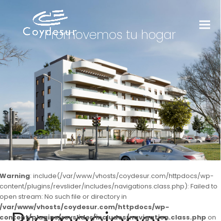
Promovemos tu hogar
Warning
: include(/var/www/vhosts/coydesur.com/httpdocs/wp-
content/plugins/revslider/includes/navigations.class.php): Failed to
open stream: No such file or directory in
/var/www/vhosts/coydesur.com/httpdocs/wp-
content/plugins/revslider/includes/navigation.class.php
on