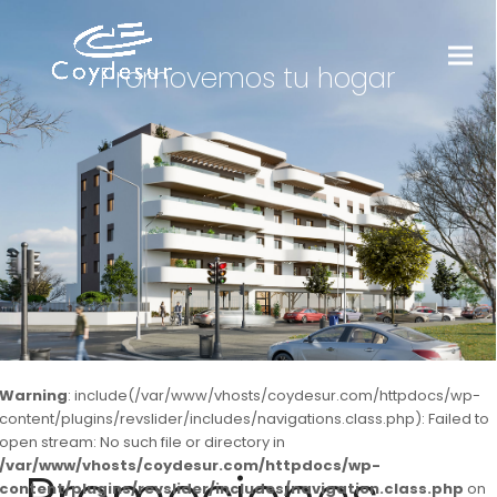
Promovemos tu hogar
Warning
: include(/var/www/vhosts/coydesur.com/httpdocs/wp-
content/plugins/revslider/includes/navigations.class.php): Failed to
open stream: No such file or directory in
/var/www/vhosts/coydesur.com/httpdocs/wp-
content/plugins/revslider/includes/navigation.class.php
on