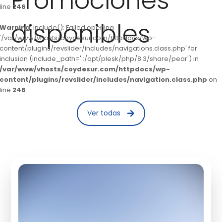
Promociones
line
246
disponibles
Warning
: include(): Failed opening
'/var/www/vhosts/coydesur.com/httpdocs/wp-
content/plugins/revslider/includes/navigations.class.php' for
inclusion (include_path='.:/opt/plesk/php/8.3/share/pear') in
/var/www/vhosts/coydesur.com/httpdocs/wp-
content/plugins/revslider/includes/navigation.class.php
on
line
246
Ver todas