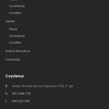
Cocheras
Locales
Venta
Pisos
Cocheras
Locales
Sobre Nosotros
Contacto
Coydesur
Avda. Ronda de los Tejares, nº32, 1º, 1pl.
957 496 778
691 220 148