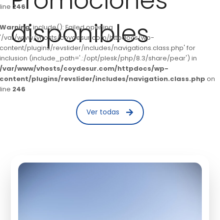
Promociones
line
246
disponibles
Warning
: include(): Failed opening
'/var/www/vhosts/coydesur.com/httpdocs/wp-
content/plugins/revslider/includes/navigations.class.php' for
inclusion (include_path='.:/opt/plesk/php/8.3/share/pear') in
/var/www/vhosts/coydesur.com/httpdocs/wp-
content/plugins/revslider/includes/navigation.class.php
on
line
246
Ver todas