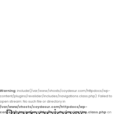
Promovemos tu hogar
Warning
: include(/var/www/vhosts/coydesur.com/httpdocs/wp-
content/plugins/revslider/includes/navigations.class.php): Failed to
open stream: No such file or directory in
/var/www/vhosts/coydesur.com/httpdocs/wp-
content/plugins/revslider/includes/navigation.class.php
on