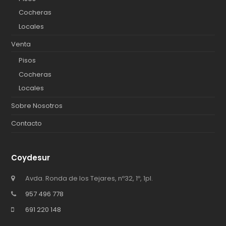
Cocheras
Locales
Venta
Pisos
Cocheras
Locales
Sobre Nosotros
Contacto
Coydesur
Avda. Ronda de los Tejares, nº32, 1º, 1pl.
957 496 778
691 220 148