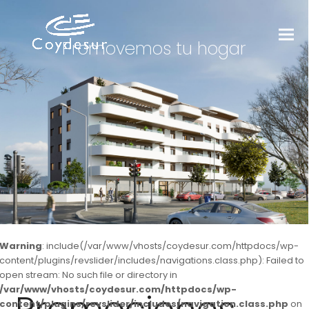
Promovemos tu hogar
Warning
: include(/var/www/vhosts/coydesur.com/httpdocs/wp-
content/plugins/revslider/includes/navigations.class.php): Failed to
open stream: No such file or directory in
/var/www/vhosts/coydesur.com/httpdocs/wp-
content/plugins/revslider/includes/navigation.class.php
on