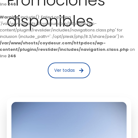
Promociones
line
246
disponibles
Warning
: include(): Failed opening
'/var/www/vhosts/coydesur.com/httpdocs/wp-
content/plugins/revslider/includes/navigations.class.php' for
inclusion (include_path='.:/opt/plesk/php/8.3/share/pear') in
/var/www/vhosts/coydesur.com/httpdocs/wp-
content/plugins/revslider/includes/navigation.class.php
on
line
246
Ver todas