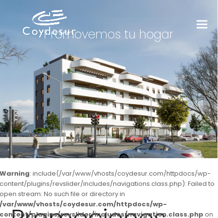
Promovemos tu hogar
Warning
: include(/var/www/vhosts/coydesur.com/httpdocs/wp-
content/plugins/revslider/includes/navigations.class.php): Failed to
open stream: No such file or directory in
/var/www/vhosts/coydesur.com/httpdocs/wp-
content/plugins/revslider/includes/navigation.class.php
on