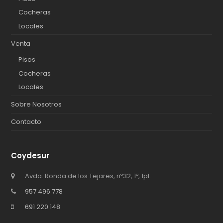
Cocheras
Locales
Venta
Pisos
Cocheras
Locales
Sobre Nosotros
Contacto
Coydesur
Avda. Ronda de los Tejares, nº32, 1º, 1pl.
957 496 778
691 220 148