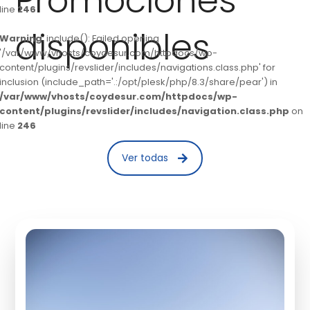
Promociones
line
246
disponibles
Warning
: include(): Failed opening
'/var/www/vhosts/coydesur.com/httpdocs/wp-
content/plugins/revslider/includes/navigations.class.php' for
inclusion (include_path='.:/opt/plesk/php/8.3/share/pear') in
/var/www/vhosts/coydesur.com/httpdocs/wp-
content/plugins/revslider/includes/navigation.class.php
on
line
246
Ver todas