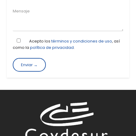
Acepto los
términos y condiciones de uso
, así
como la
política de privacidad
.