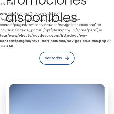
Promociones
line
246
disponibles
Warning
: include(): Failed opening
'/var/www/vhosts/coydesur.com/httpdocs/wp-
content/plugins/revslider/includes/navigations.class.php' for
inclusion (include_path='.:/opt/plesk/php/8.3/share/pear') in
/var/www/vhosts/coydesur.com/httpdocs/wp-
content/plugins/revslider/includes/navigation.class.php
on
line
246
Ver todas