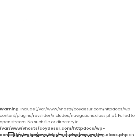
Promovemos tu hogar
Warning
: include(/var/www/vhosts/coydesur.com/httpdocs/wp-
content/plugins/revslider/includes/navigations.class.php): Failed to
open stream: No such file or directory in
/var/www/vhosts/coydesur.com/httpdocs/wp-
content/plugins/revslider/includes/navigation.class.php
on