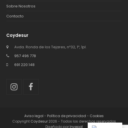
Sobre Nosotros
Contacto
Coydesur
Avda. Ronda de los Tejares, nº32, 1º, 1pl.
957 496 778
691 220 148
Instagram
Facebook
Aviso legal
-
Política de privacidad
-
Cookies
Copyright
Coydesur
2026 - Todos los derechos reservados
Diseñado por
Invepat