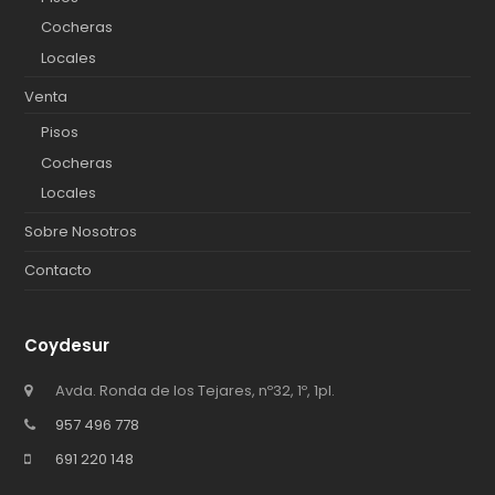
Cocheras
Locales
Venta
Pisos
Cocheras
Locales
Sobre Nosotros
Contacto
Coydesur
Avda. Ronda de los Tejares, nº32, 1º, 1pl.
957 496 778
691 220 148