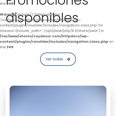
Promociones
line
246
disponibles
Warning
: include(): Failed opening
'/var/www/vhosts/coydesur.com/httpdocs/wp-
content/plugins/revslider/includes/navigations.class.php' for
inclusion (include_path='.:/opt/plesk/php/8.3/share/pear') in
/var/www/vhosts/coydesur.com/httpdocs/wp-
content/plugins/revslider/includes/navigation.class.php
on
line
246
Ver todas