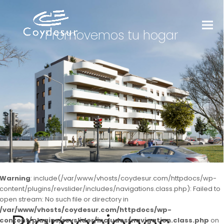
Promovemos tu hogar
Warning
: include(/var/www/vhosts/coydesur.com/httpdocs/wp-
content/plugins/revslider/includes/navigations.class.php): Failed to
open stream: No such file or directory in
/var/www/vhosts/coydesur.com/httpdocs/wp-
content/plugins/revslider/includes/navigation.class.php
on