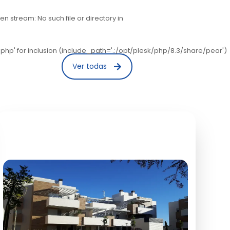
stream: No such file or directory in
hp' for inclusion (include_path='.:/opt/plesk/php/8.3/share/pear')
Ver todas