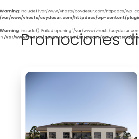
Warning
: include(/var/www/vhosts/coydesur.com/httpdocs/wp-conten
/var/www/vhosts/coydesur.com/httpdocs/wp-content/plugins
Warning
: include(): Failed opening '/var/www/vhosts/coydesur.com
Promociones di
in
/var/www/vhosts/coydesur.com/httpdocs/wp-content/plugi