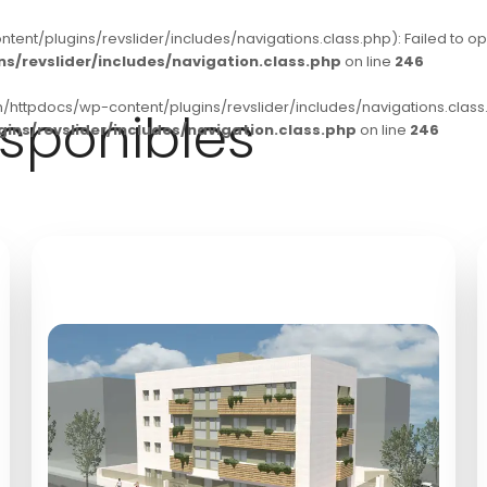
t/plugins/revslider/includes/navigations.class.php): Failed to open 
/revslider/includes/navigation.class.php
on line
246
/httpdocs/wp-content/plugins/revslider/includes/navigations.class.p
sponibles
ns/revslider/includes/navigation.class.php
on line
246