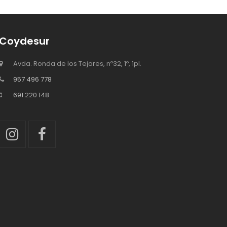
Coydesur
Avda. Ronda de los Tejares, nº32, 1º, 1pl.
957 496 778
691 220 148
Instagram
Facebook