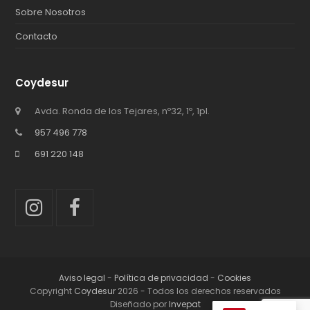
Sobre Nosotros
Contacto
Coydesur
Avda. Ronda de los Tejares, nº32, 1º, 1pl.
957 496 778
691 220 148
Instagram
Facebook
Aviso legal
-
Política de privacidad
-
Cookies
Copyright
Coydesur
2026 - Todos los derechos reservados
Diseñado por
Invepat